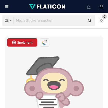
0
Speichern