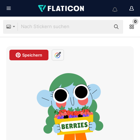
0
Speichern