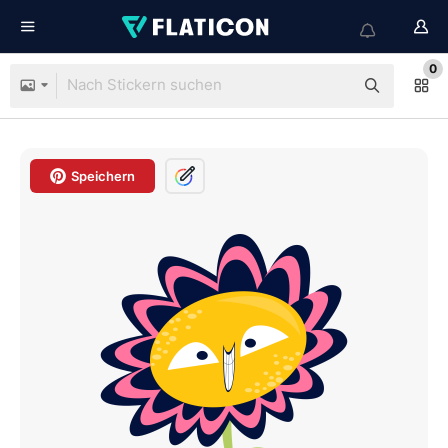
0
Speichern