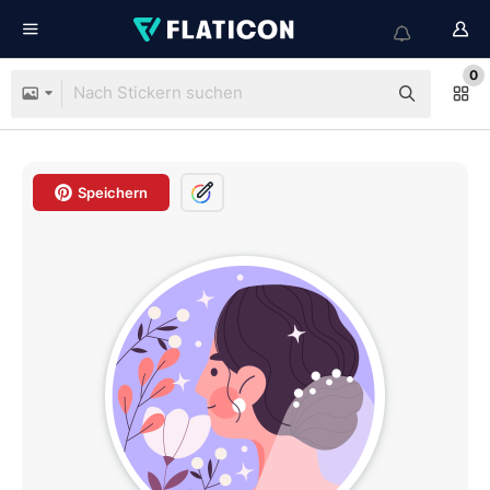
0
Speichern