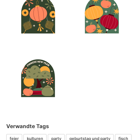
Verwandte Tags
feier
kulturen
party
geburtstag und party
fisch