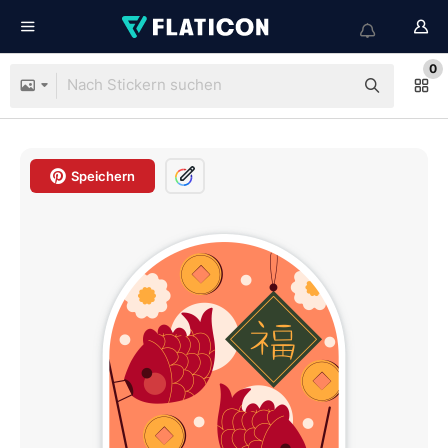
0
Speichern