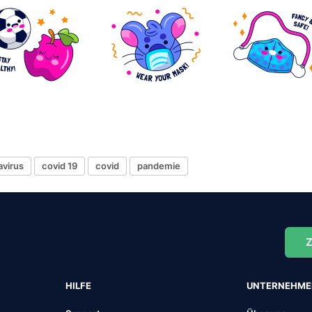
avirus
covid 19
covid
pandemie
Z
HILFE
UNTERNEHM