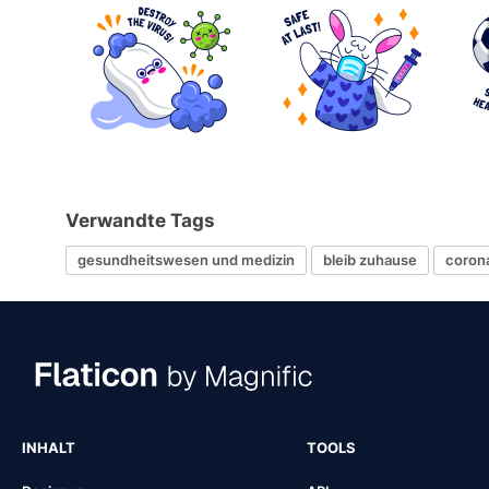
Verwandte Tags
gesundheitswesen und medizin
bleib zuhause
coron
INHALT
TOOLS