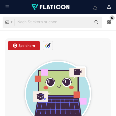
0
Speichern