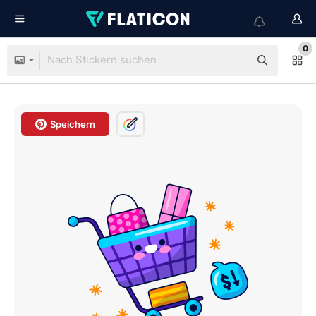
0
Speichern