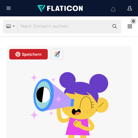
0
Speichern