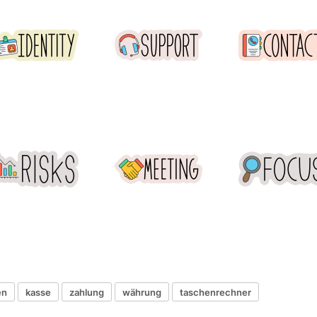
en
kasse
zahlung
währung
taschenrechner