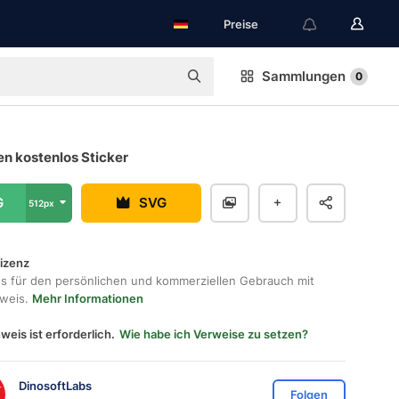
Preise
Sammlungen
0
en kostenlos Sticker
G
SVG
512px
lizenz
os für den persönlichen und kommerziellen Gebrauch mit
hweis.
Mehr Informationen
weis ist erforderlich.
Wie habe ich Verweise zu setzen?
DinosoftLabs
Folgen