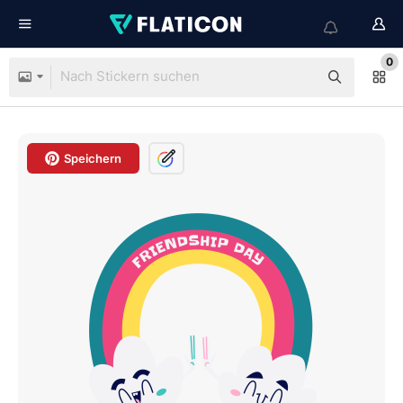
0
Speichern