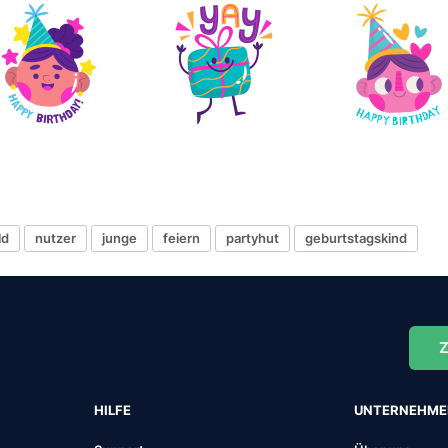
ld
nutzer
junge
feiern
partyhut
geburtstagskind
Z
HILFE
UNTERNEHM