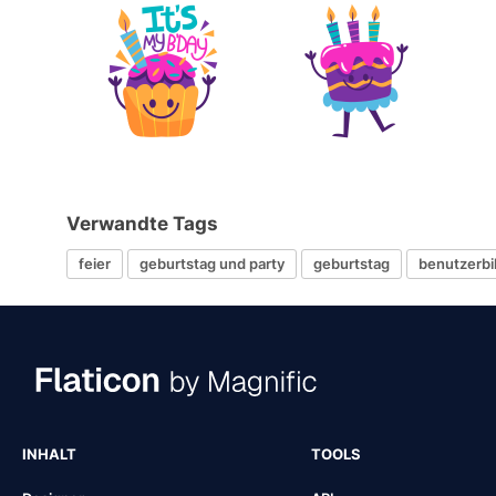
Verwandte Tags
feier
geburtstag und party
geburtstag
benutzerbi
INHALT
TOOLS