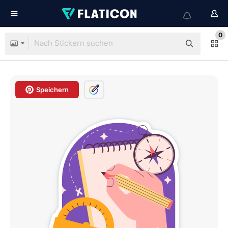
0
Speichern