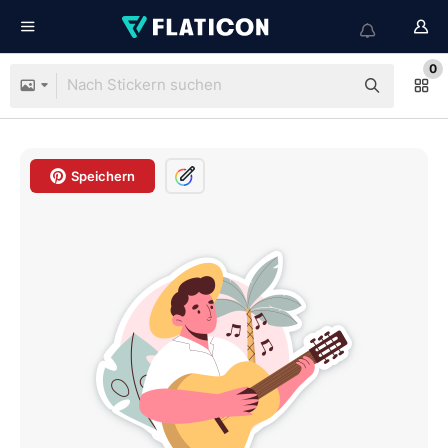
0
Speichern