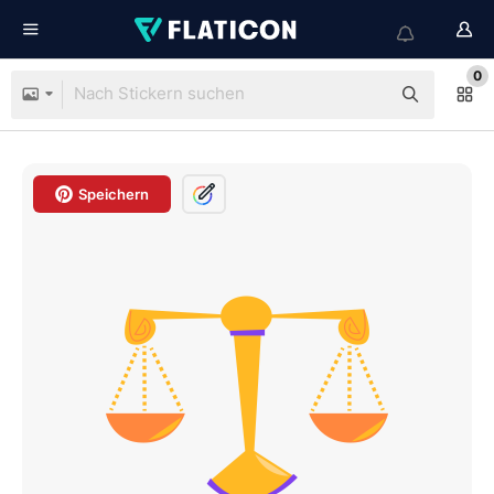
0
Speichern