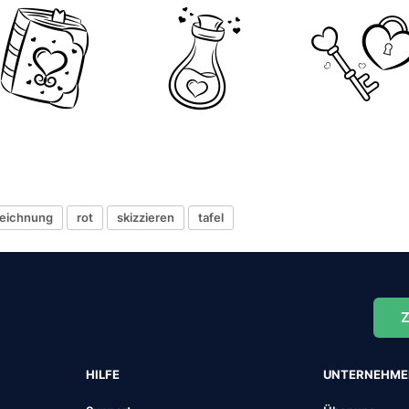
eichnung
rot
skizzieren
tafel
Z
HILFE
UNTERNEHM