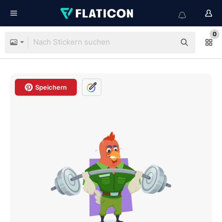
0
Speichern