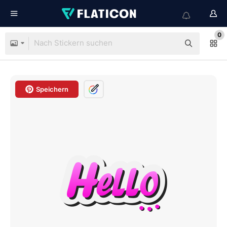
0
Speichern