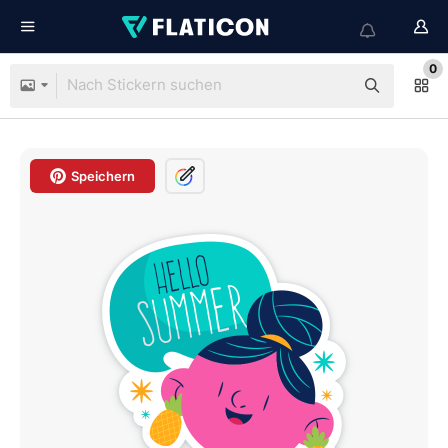
0
Speichern