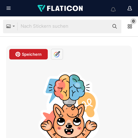
0
Speichern