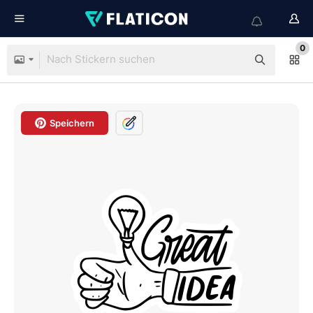
0
Speichern