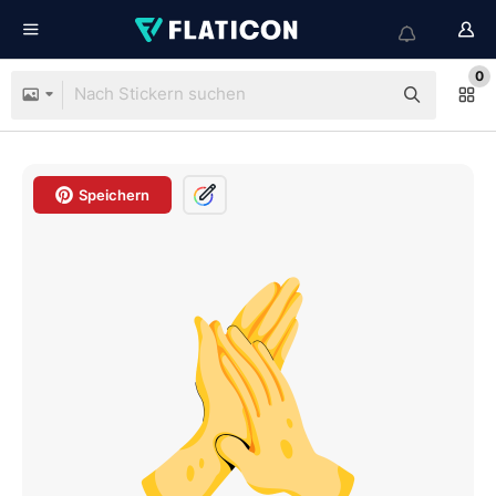
0
Speichern