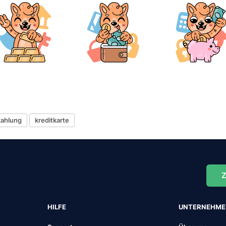
zahlung
kreditkarte
Z
HILFE
UNTERNEHM