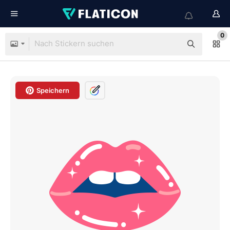
0
Speichern