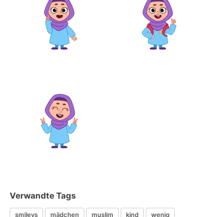
Verwandte Tags
smileys
mädchen
muslim
kind
wenig