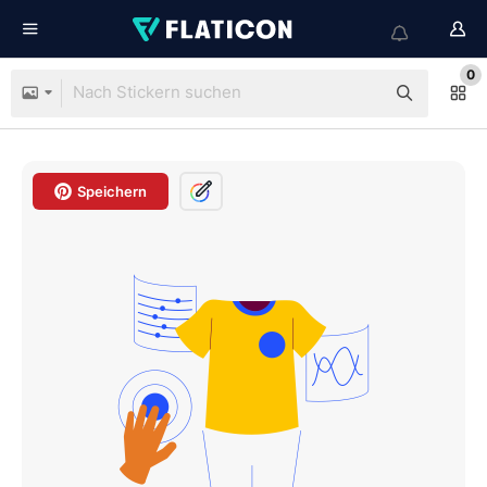
0
Speichern