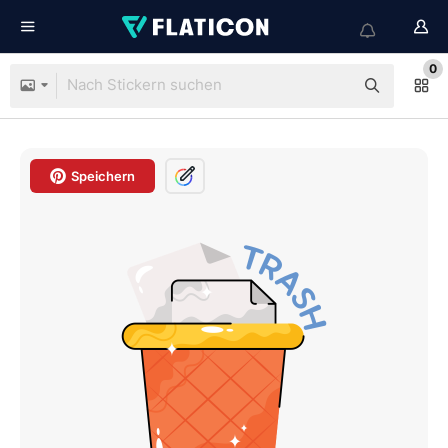
0
Speichern