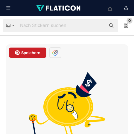
0
Speichern