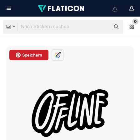
0
Speichern