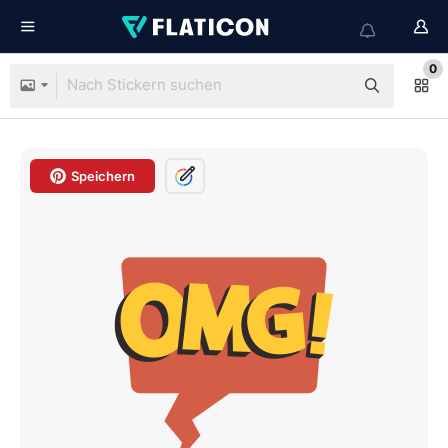
0
Speichern