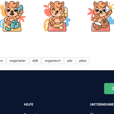
en
vegetarier
diät
organisch
pilz
pilze
Z
HILFE
UNTERNEHM