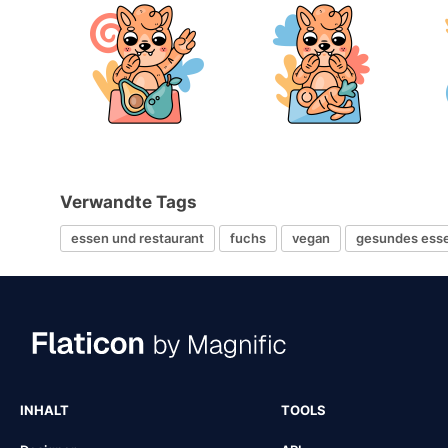
Verwandte Tags
essen und restaurant
fuchs
vegan
gesundes ess
INHALT
TOOLS