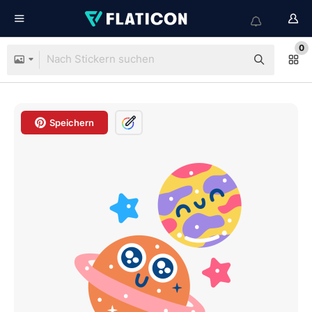
0
Speichern