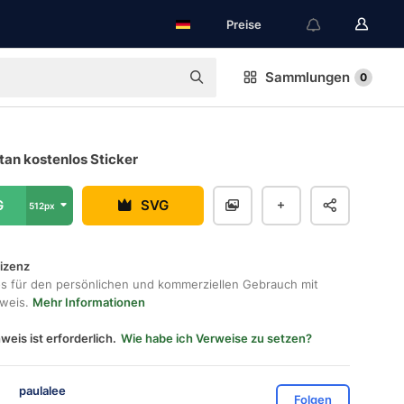
Preise
Sammlungen
0
an kostenlos Sticker
G
SVG
512px
lizenz
os für den persönlichen und kommerziellen Gebrauch mit
hweis.
Mehr Informationen
weis ist erforderlich.
Wie habe ich Verweise zu setzen?
paulalee
Folgen