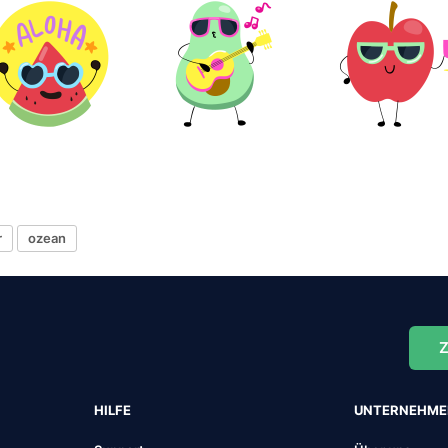
r
ozean
Z
HILFE
UNTERNEHM