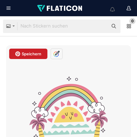
0
Speichern