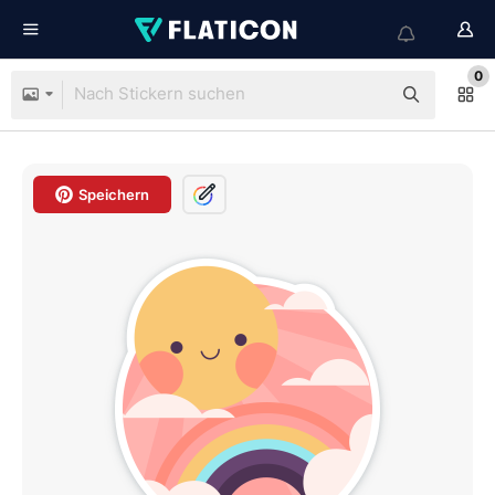
0
Speichern