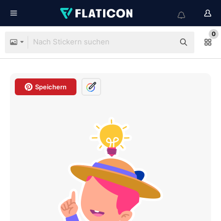
0
Speichern