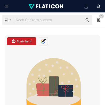
0
Speichern