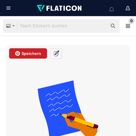
0
Speichern