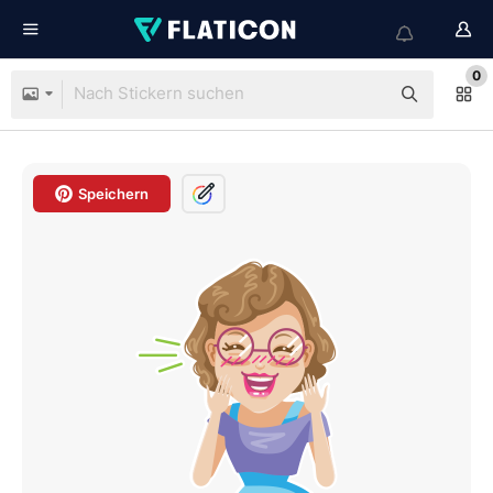
0
Speichern