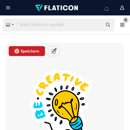
0
Speichern