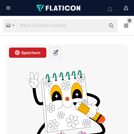
0
Speichern