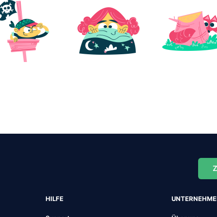
Z
HILFE
UNTERNEHM