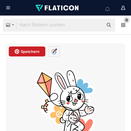
0
Speichern