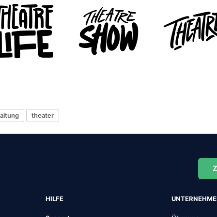
altung
theater
Z
HILFE
UNTERNEHM