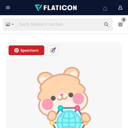
0
Speichern