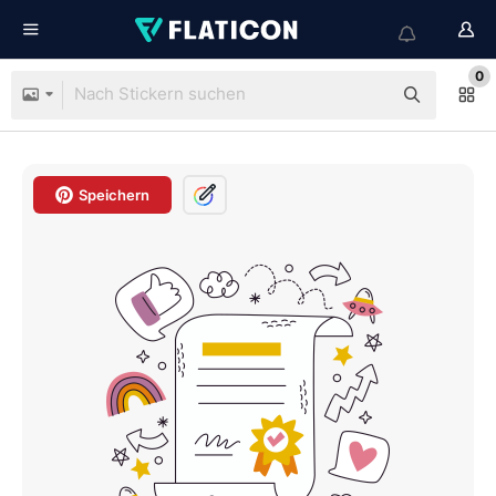
0
Speichern