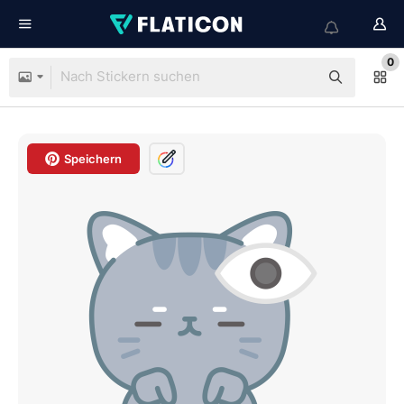
0
Speichern