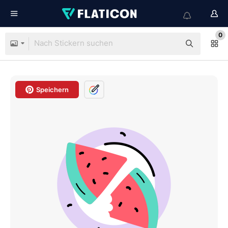
0
Speichern