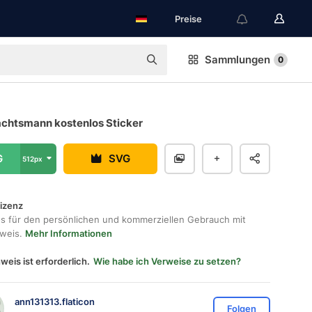
Preise
Sammlungen
0
chtsmann kostenlos Sticker
G
SVG
512px
lizenz
os für den persönlichen und kommerziellen Gebrauch mit
hweis.
Mehr Informationen
weis ist erforderlich.
Wie habe ich Verweise zu setzen?
ann131313.flaticon
Folgen