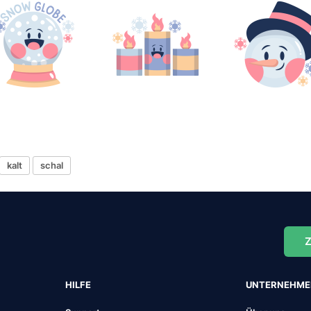
kalt
schal
Z
HILFE
UNTERNEHM